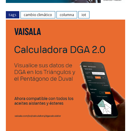
tags
cambio climático
columna
iot