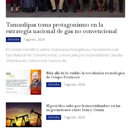
Tamaulipas toma protagonismo en la
estrategia nacional de gas no convencional
7 agosto, 2026
Artículos
El Comité Científico sobre Soberanía Energética y Yacimientos de
Gas Natural No Convencional, convocado por la presidenta Claudia
Sheinbaum, colocó a la Cuenca de...
Más allá de lo visible: la revolución tecnológica
de Grupo Petricore
7 agosto, 2026
Artículos
El petróleo sube por la incertidumbre en las
negociaciones entre Irán y Omán
7 agosto, 2026
Artículos