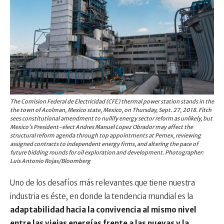
The Comision Federal de Electricidad (CFE) thermal power station stands in the
the town of Acolman, Mexico state, Mexico, on Thursday, Sept. 27, 2018. Fitch
sees constitutional amendment to nullify energy sector reform as unlikely, but
Mexico’s President-elect Andres Manuel Lopez Obrador may affect the
structural reform agenda through top appointments at Pemex, reviewing
assigned contracts to independent energy firms, and altering the pace of
future bidding rounds for oil exploration and development. Photographer:
Luis Antonio Rojas/Bloomberg
Uno de los desafíos más relevantes que tiene nuestra
industria es éste, en donde la tendencia mundial es la
adaptabilidad hacia la convivencia al mismo nivel
entre las viejas energías frente a las nuevas y la