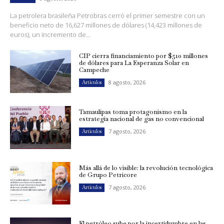
La petrolera brasileña Petrobras cerró el primer semestre con un
beneficio neto de 16,627 millones de dólares (14,423 millones de
euros), un incremento de...
CIP cierra financiamiento por $510 millones
de dólares para La Esperanza Solar en
Campeche
8 agosto, 2026
Artículos
Tamaulipas toma protagonismo en la
estrategia nacional de gas no convencional
7 agosto, 2026
Artículos
Más allá de lo visible: la revolución tecnológica
de Grupo Petricore
7 agosto, 2026
Artículos
El petróleo sube por la incertidumbre en las