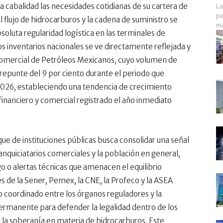
a cabalidad las necesidades cotidianas de su cartera de
La
pe
 El flujo de hidrocarburos y la cadena de suministro se
ma
luta regularidad logística en las terminales de
s inventarios nacionales se ve directamente reflejada y
comercial de Petróleos Mexicanos, cuyo volumen de
repunte del 9 por ciento durante el periodo que
26, estableciendo una tendencia de crecimiento
inanciero y comercial registrado el año inmediato
e de instituciones públicas busca consolidar una señal
ranquiciatarios comerciales y la población en general,
o o alertas técnicas que amenacen el equilibrio
res de la Sener, Pemex, la CNE, la Profeco y la ASEA
jo coordinado entre los órganos reguladores y la
rmanente para defender la legalidad dentro de los
 la soberanía en materia de hidrocarburos. Este