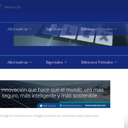
C
Mexico City
Alternativas
Especiales
Ediciones Virtuales
 energético desmienten categóricamente las versiones sobre presuntas