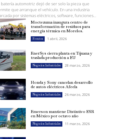
 batería automotriz dejó de ser solo la pieza que
rmite que arranque el vehículo. En una industria
rcada por sistemas eléctricos, software, funciones...
Moctezuma inaugura centro de
transformación de residuos para
energía térmica en Morelos.
1 abril, 2026
Eventos
EnerSys cierra planta en Tijuana y
traslada producción a EU
28 marzo, 2026
Negocios Industriales
Honda y Sony cancelan desarrollo
de autos eléctricos Afeela
26 marzo, 2026
Negocios Industriales
Emerson mantiene Distintivo ESR
en México por octavo año
11 marzo, 2026
Negocios Industriales