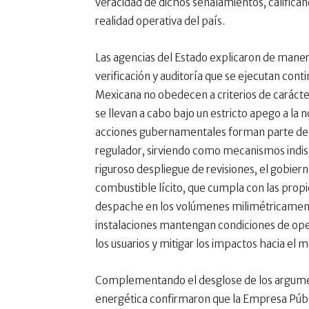
veracidad de dichos señalamientos, calificá
realidad operativa del país.
Las agencias del Estado explicaron de mane
verificación y auditoría que se ejecutan con
Mexicana no obedecen a criterios de carácter 
se llevan a cabo bajo un estricto apego a la n
acciones gubernamentales forman parte de l
regulador, sirviendo como mecanismos indisp
riguroso despliegue de revisiones, el gobier
combustible lícito, que cumpla con las prop
despache en los volúmenes milimétricamente
instalaciones mantengan condiciones de oper
los usuarios y mitigar los impactos hacia el 
Complementando el desglose de los argument
energética confirmaron que la Empresa Públic