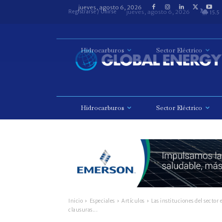
jueves, agosto 6, 2026
Registrarse / Unirse
15.5
Hidrocarburos
Sector Eléctrico
Inicio
Especiales
Artículos
Las instituciones del sector
clausuras...