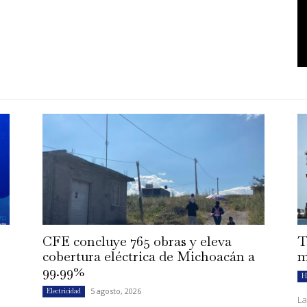
CFE concluye 765 obras y eleva
T
cobertura eléctrica de Michoacán a
m
99.99%
H
5 agosto, 2026
Electricidad
La