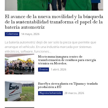
El avance de la nueva movilidad y la búsqueda
de la sustentabilidad transforma el papel de la
batería automotriz
14 mayo, 2026
Coberturas
La batería automotriz dejó de ser solo la pieza que permite que
arranque el vehículo. En una industria marcada por sistemas
eléctricos, software, funciones...
Moctezuma inaugura centro de
transformación de residuos para energía
térmica en Morelos.
1 abril, 2026
Eventos
EnerSys cierra planta en Tijuana y traslada
producción a EU
28 marzo, 2026
Negocios Industriales