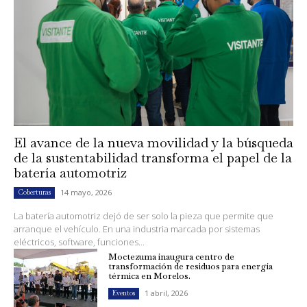
El avance de la nueva movilidad y la búsqueda
de la sustentabilidad transforma el papel de la
batería automotriz
14 mayo, 2026
Coberturas
La batería automotriz dejó de ser solo la pieza que permite que
arranque el vehículo. En una industria marcada por sistemas
eléctricos, software, funciones...
Moctezuma inaugura centro de
transformación de residuos para energía
térmica en Morelos.
1 abril, 2026
Eventos