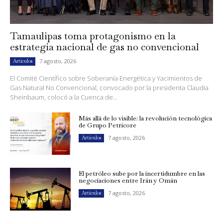
Tamaulipas toma protagonismo en la
estrategia nacional de gas no convencional
7 agosto, 2026
Artículos
El Comité Científico sobre Soberanía Energética y Yacimientos de
Gas Natural No Convencional, convocado por la presidenta Claudia
Sheinbaum, colocó a la Cuenca de...
Más allá de lo visible: la revolución tecnológica
de Grupo Petricore
7 agosto, 2026
Artículos
El petróleo sube por la incertidumbre en las
negociaciones entre Irán y Omán
7 agosto, 2026
Artículos