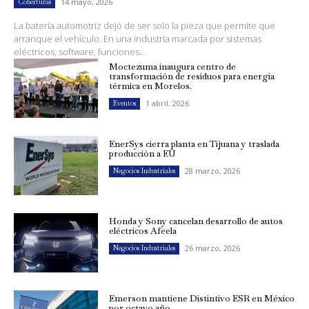
14 mayo, 2026
Coberturas
La batería automotriz dejó de ser solo la pieza que permite que
arranque el vehículo. En una industria marcada por sistemas
eléctricos, software, funciones...
Moctezuma inaugura centro de
transformación de residuos para energía
térmica en Morelos.
1 abril, 2026
Eventos
EnerSys cierra planta en Tijuana y traslada
producción a EU
28 marzo, 2026
Negocios Industriales
Honda y Sony cancelan desarrollo de autos
eléctricos Afeela
26 marzo, 2026
Negocios Industriales
Emerson mantiene Distintivo ESR en México
por octavo año