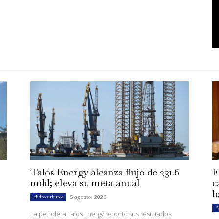
Talos Energy alcanza flujo de 231.6
F
mdd; eleva su meta anual
c
b
5 agosto, 2026
Hidrocarburos
A
La petrolera Talos Energy reportó sus resultados