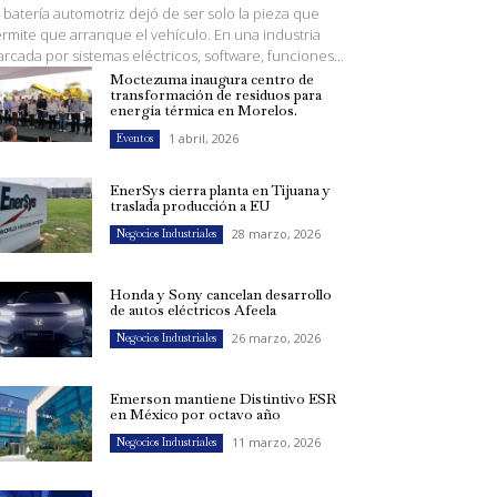
 batería automotriz dejó de ser solo la pieza que
rmite que arranque el vehículo. En una industria
rcada por sistemas eléctricos, software, funciones...
Moctezuma inaugura centro de
transformación de residuos para
energía térmica en Morelos.
1 abril, 2026
Eventos
EnerSys cierra planta en Tijuana y
traslada producción a EU
28 marzo, 2026
Negocios Industriales
Honda y Sony cancelan desarrollo
de autos eléctricos Afeela
26 marzo, 2026
Negocios Industriales
Emerson mantiene Distintivo ESR
en México por octavo año
11 marzo, 2026
Negocios Industriales