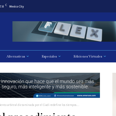
C
7.8
Mexico City
Alternativas
Especiales
Ediciones Virtuales
ento arbitral dictaminada por el Ciadi redefine los tiempos...