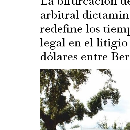
La bifurcación d
arbitral dictamin
redefine los tiem
legal en el litigi
dólares entre Be