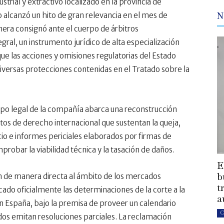
trial y extractivo localizado en la provincia de
 alcanzó un hito de gran relevancia en el mes de
N
nera consignó ante el cuerpo de árbitros
al, un instrumento jurídico de alta especialización
e las acciones y omisiones regulatorias del Estado
iversas protecciones contenidas en el Tratado sobre la
po legal de la compañía abarca una reconstrucción
tos de derecho internacional que sustentan la queja,
cio e informes periciales elaborados por firmas de
robar la viabilidad técnica y la tasación de daños.
E
b
en de manera directa al ámbito de los mercados
t
ado oficialmente las determinaciones de la corte a la
a
 España, bajo la premisa de proveer un calendario
C
os emitan resoluciones parciales. La reclamación