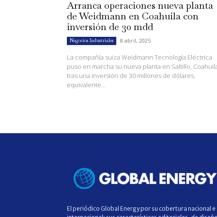
Arranca operaciones nueva planta
de Weidmann en Coahuila con
inversión de 30 mdd
8 abril, 2025
Negocios Industriales
La compañía suiza Weidmann Tecnología Eléctrica
puso en marcha su nueva planta en Saltillo, Coahuil
tras una inversión de 30 millones de dólares,
equivalente...
El periódico Global Energy por su cobertura nacional e