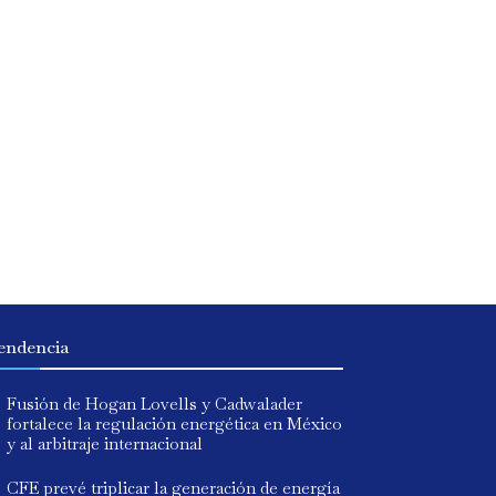
endencia
Fusión de Hogan Lovells y Cadwalader
fortalece la regulación energética en México
y al arbitraje internacional
CFE prevé triplicar la generación de energía