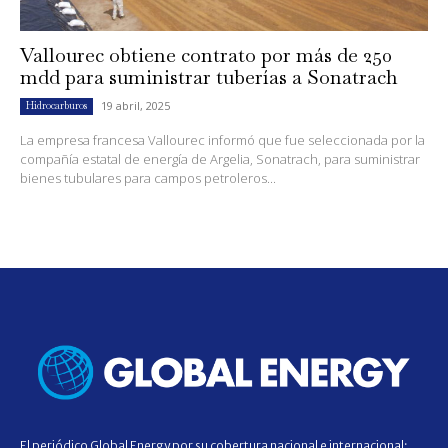
Vallourec obtiene contrato por más de 250
mdd para suministrar tuberías a Sonatrach
19 abril, 2025
Hidrocarburos
La empresa francesa Vallourec informó que fue seleccionada por la
compañía estatal de energía de Argelia, Sonatrach, para suministrar
bienes tubulares para campos petroleros...
El periódico Global Energy por su cobertura nacional e internacional;