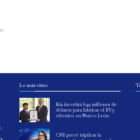
l
de
Lo más visto
T
Kia invertirá 649 millones de
dólares para fabricar el EV3
eléctrico en Nuevo León
o,
CFE prevé triplicar la
ia