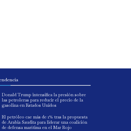
endencia
Donald Trump intensifica la presión sobre
las petroleras para reducir el precio de la
gasolina en Estados Unidos
El petróleo cae más de 1% tras la propuesta
de Arabia Saudita para liderar una coalición
de defensa marítima en el Mar Rojo