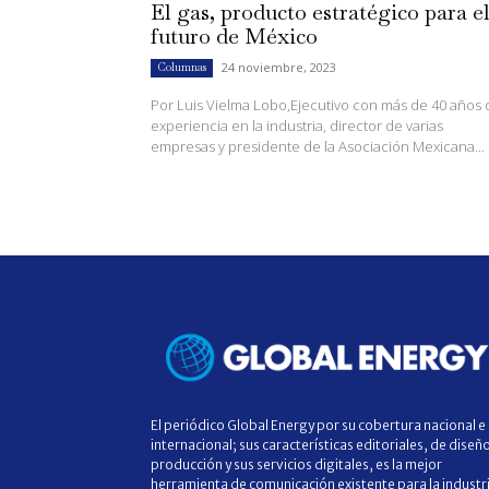
El gas, producto estratégico para e
futuro de México
24 noviembre, 2023
Columnas
Por Luis Vielma Lobo,Ejecutivo con más de 40 años 
experiencia en la industria, director de varias
empresas y presidente de la Asociación Mexicana...
El periódico Global Energy por su cobertura nacional e
internacional; sus características editoriales, de diseñ
producción y sus servicios digitales, es la mejor
herramienta de comunicación existente para la industr