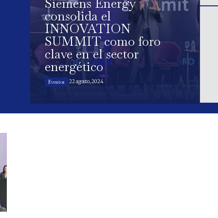
Siemens Energy
consolida el
INNOVATION
SUMMIT como foro
clave en el sector
energético
22 agosto, 2024
Eventos