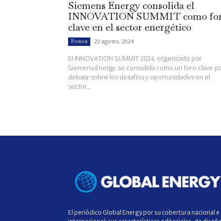
Siemens Energy consolida el
INNOVATION SUMMIT como fo
clave en el sector energético
22 agosto, 2024
Eventos
El INNOVATION SUMMIT 2024, organizado por
Siemens Energy, se consolida como un foro clave p
debatir sobre los desafíos y oportunidades en el
sector...
El periódico Global Energy por su cobertura nacional e