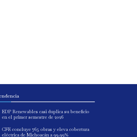
endencia
EDP Renewables casi duplica su beneficio
en el primer semestre de 2026
CFE concluye 765 obras y eleva cobertura
eléctrica de Michoacán a 99.99%