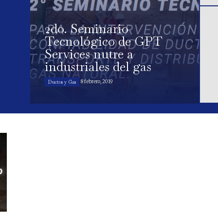
2do. Seminario
Tecnológico de GPT
Services nutre a
industriales del gas
8 febrero, 2019
Ductos y Gas