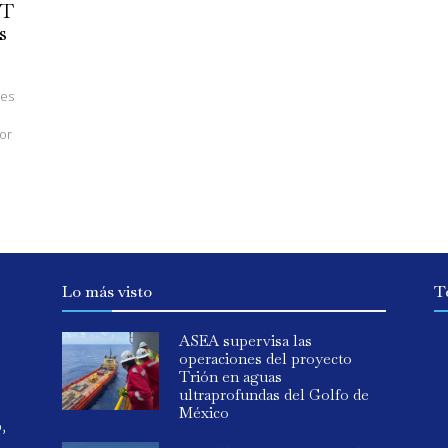
PT
s
nes
or
Lo más visto
T
ASEA supervisa las
operaciones del proyecto
Trión en aguas
ultraprofundas del Golfo de
México
o,