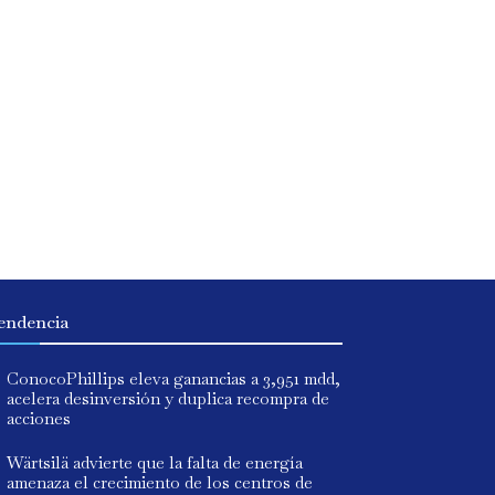
endencia
ConocoPhillips eleva ganancias a 3,951 mdd,
acelera desinversión y duplica recompra de
acciones
Wärtsilä advierte que la falta de energía
amenaza el crecimiento de los centros de