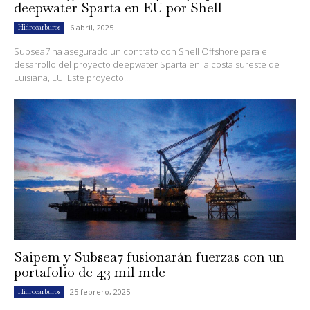
deepwater Sparta en EU por Shell
6 abril, 2025
Hidrocarburos
Subsea7 ha asegurado un contrato con Shell Offshore para el
desarrollo del proyecto deepwater Sparta en la costa sureste de
Luisiana, EU. Este proyecto...
Saipem y Subsea7 fusionarán fuerzas con un
portafolio de 43 mil mde
25 febrero, 2025
Hidrocarburos