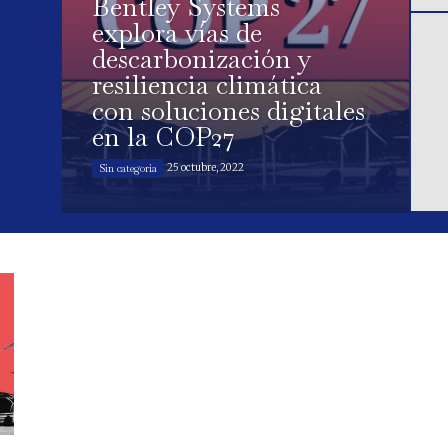
Bentley Systems
explora vías de
descarbonización y
resiliencia climática
con soluciones digitales
en la COP27
25 octubre, 2022
Sin categoría