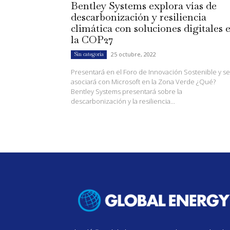
Bentley Systems explora vías de
descarbonización y resiliencia
climática con soluciones digitales 
la COP27
25 octubre, 2022
Sin categoría
Presentará en el Foro de Innovación Sostenible y se
asociará con Microsoft en la Zona Verde ¿Qué?
Bentley Systems presentará sobre la
descarbonización y la resiliencia...