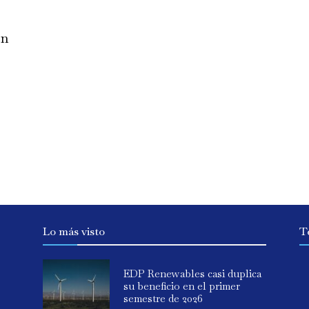
en
Lo más visto
T
EDP Renewables casi duplica
su beneficio en el primer
semestre de 2026