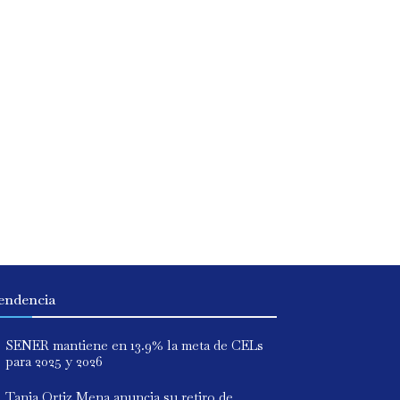
endencia
SENER mantiene en 13.9% la meta de CELs
para 2025 y 2026
Tania Ortiz Mena anuncia su retiro de