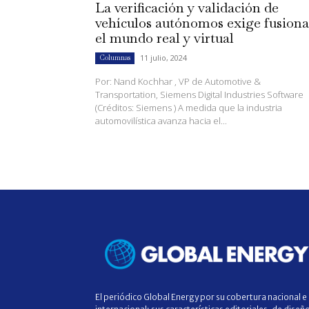
La verificación y validación de
vehículos autónomos exige fusiona
el mundo real y virtual
11 julio, 2024
Columnas
Por: Nand Kochhar , VP de Automotive &
Transportation, Siemens Digital Industries Software
(Créditos: Siemens ) A medida que la industria
automovilística avanza hacia el...
El periódico Global Energy por su cobertura nacional e