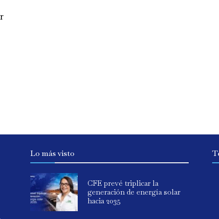
r
Lo más visto
T
CFE prevé triplicar la
generación de energía solar
hacia 2035