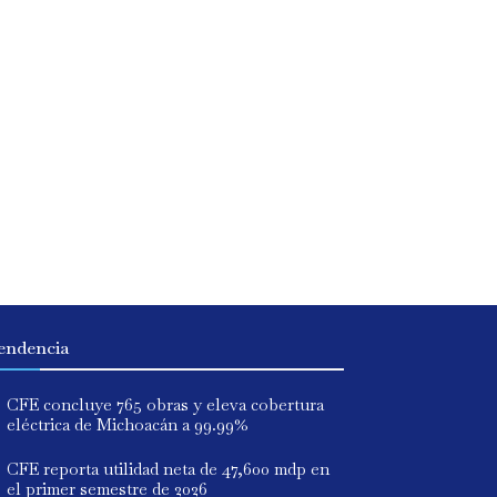
endencia
CFE concluye 765 obras y eleva cobertura
eléctrica de Michoacán a 99.99%
CFE reporta utilidad neta de 47,600 mdp en
el primer semestre de 2026