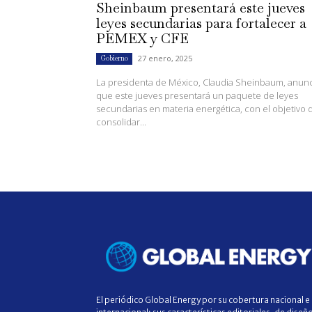
Sheinbaum presentará este jueves
leyes secundarias para fortalecer a
PEMEX y CFE
27 enero, 2025
Gobierno
La presidenta de México, Claudia Sheinbaum, anun
que este jueves presentará un paquete de leyes
secundarias en materia energética, con el objetivo 
consolidar...
El periódico Global Energy por su cobertura nacional e