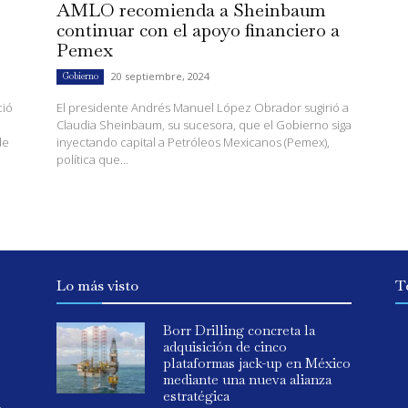
AMLO recomienda a Sheinbaum
continuar con el apoyo financiero a
Pemex
20 septiembre, 2024
Gobierno
ció
El presidente Andrés Manuel López Obrador sugirió a
Claudia Sheinbaum, su sucesora, que el Gobierno siga
de
inyectando capital a Petróleos Mexicanos (Pemex),
política que...
Lo más visto
T
Borr Drilling concreta la
adquisición de cinco
plataformas jack-up en México
mediante una nueva alianza
estratégica