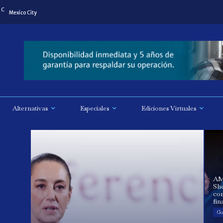
C
Mexico City
Alternativas
Especiales
Ediciones Virtuales
AM
Sh
co
fin
Go