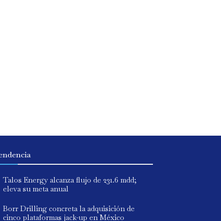
endencia
Talos Energy alcanza flujo de 231.6 mdd;
eleva su meta anual
Borr Drilling concreta la adquisición de
cinco plataformas jack-up en México