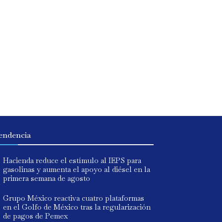
endencia
Hacienda reduce el estímulo al IEPS para
gasolinas y aumenta el apoyo al diésel en la
primera semana de agosto
Grupo México reactiva cuatro plataformas
en el Golfo de México tras la regularización
de pagos de Pemex