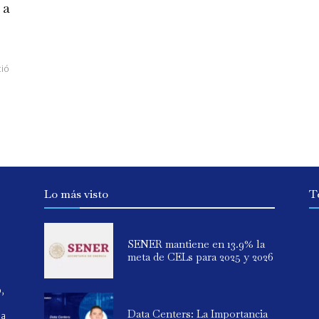
 a
ció
Lo más visto
T
SENER mantiene en 13.9% la
meta de CELs para 2025 y 2026
o,
Data Centers: La Importancia
ia