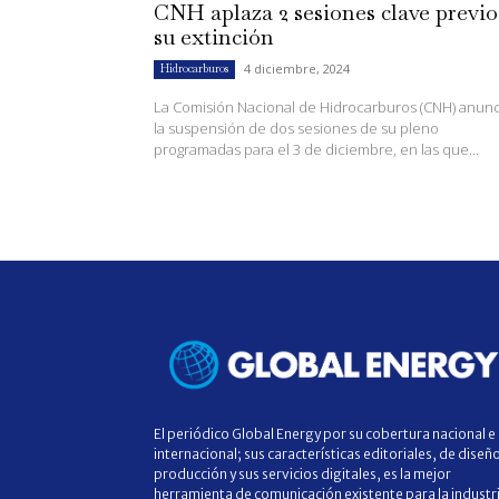
CNH aplaza 2 sesiones clave previo
su extinción
4 diciembre, 2024
Hidrocarburos
La Comisión Nacional de Hidrocarburos (CNH) anun
la suspensión de dos sesiones de su pleno
programadas para el 3 de diciembre, en las que...
El periódico Global Energy por su cobertura nacional e
internacional; sus características editoriales, de diseñ
producción y sus servicios digitales, es la mejor
herramienta de comunicación existente para la industr