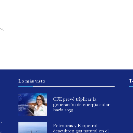
za,
Lo más visto
T
CFE prevé triplicar la
generación de energía solar
hacia 2035
o,
Petrobras y Ecopetrol
descubren gas natural en el
ia