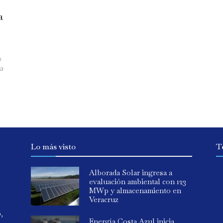
a
o
ra
Lo más visto
T
Alborada Solar ingresa a
evaluación ambiental con 123
MWp y almacenamiento en
Veracruz
o,
Energía Costa Azul inicia