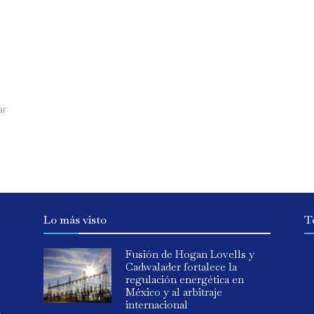
ar
Lo más visto
T
Fusión de Hogan Lovells y
Cadwalader fortalece la
regulación energética en
México y al arbitraje
internacional