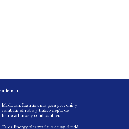
endencia
Medición: Instrumento para prevenir y
combatir el robo y tráfico ilegal de
hidrocarburos y combustibles
Talos Energy alcanza flujo de 231.6 mdd;