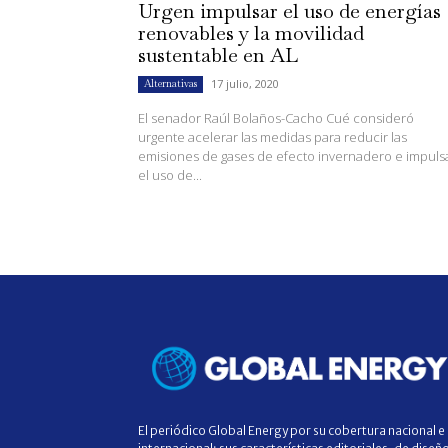
Urgen impulsar el uso de energías
renovables y la movilidad
sustentable en AL
17 julio, 2020
Alternativas
El senador Raúl Bolaños-Cacho Cué consideró
urgente acelerar las medidas para reducir las
emisiones de gases de efecto invernadero e impuls
el uso de...
El periódico Global Energy por su cobertura nacional e