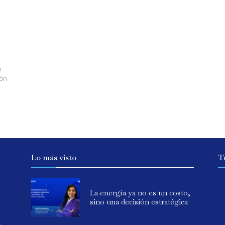
n
ión
Lo más visto
T
La energía ya no es un costo,
sino una decisión estratégica