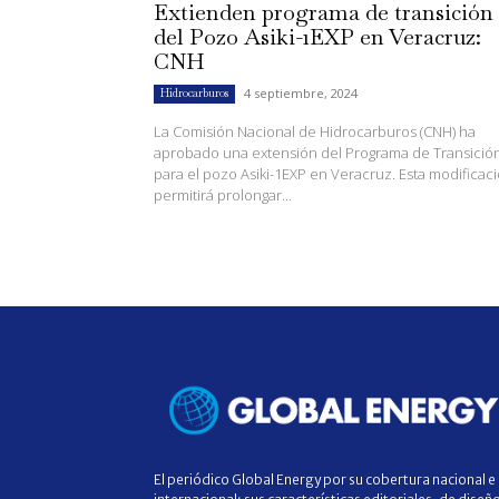
Extienden programa de transición
del Pozo Asiki-1EXP en Veracruz:
CNH
4 septiembre, 2024
Hidrocarburos
La Comisión Nacional de Hidrocarburos (CNH) ha
aprobado una extensión del Programa de Transició
para el pozo Asiki-1EXP en Veracruz. Esta modificac
permitirá prolongar...
El periódico Global Energy por su cobertura nacional e