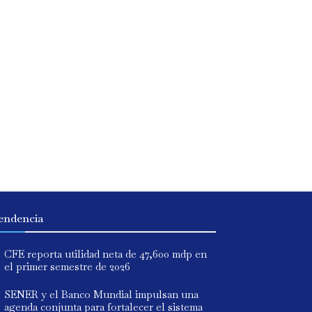
endencia
CFE reporta utilidad neta de 47,600 mdp en
el primer semestre de 2026
SENER y el Banco Mundial impulsan una
agenda conjunta para fortalecer el sistema