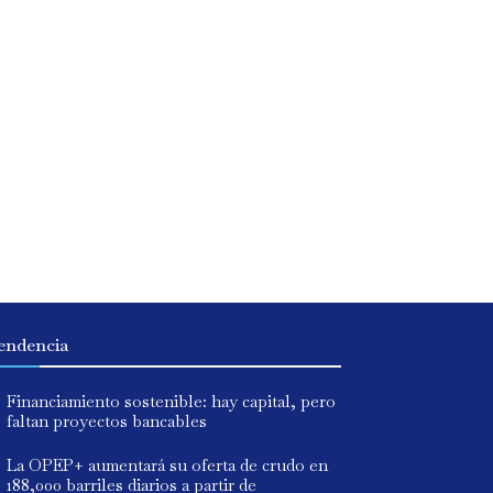
endencia
Financiamiento sostenible: hay capital, pero
faltan proyectos bancables
La OPEP+ aumentará su oferta de crudo en
188,000 barriles diarios a partir de