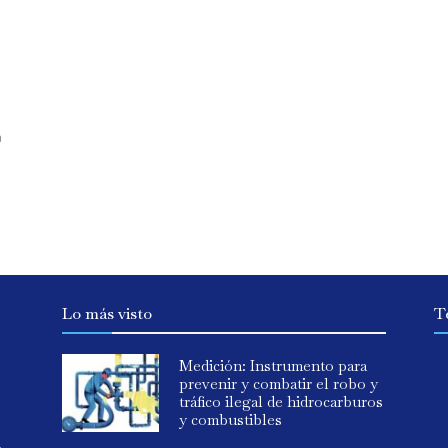
6
a
Lo más visto
T
Medición: Instrumento para
prevenir y combatir el robo y
tráfico ilegal de hidrocarburos
y combustibles