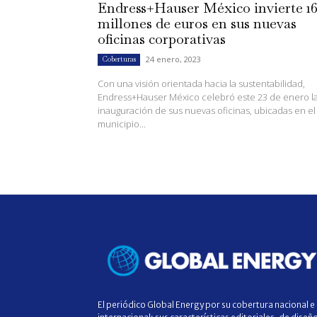
Endress+Hauser México invierte 1
millones de euros en sus nuevas
oficinas corporativas
24 enero, 2023
Coberturas
Con una visión orientada hacia la sustentabilidad,
Endress+Hauser México celebró este 23 de enero l
inauguración de sus nuevas oficinas, ubicadas en el
municipio...
El periódico Global Energy por su cobertura nacional e