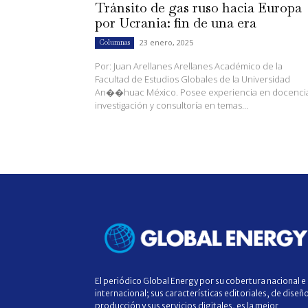
Tránsito de gas ruso hacia Europa
por Ucrania: fin de una era
23 enero, 2025
Columnas
Por: Juan Arellanes Arellanes Académico de la
Facultad de Estudios Globales de la Universidad
An��huac México. Posee experiencia en docenci
investigación y consultoría en temas...
El periódico Global Energy por su cobertura nacional e
internacional; sus características editoriales, de diseñ
producción y sus servicios digitales, es la mejor