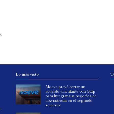
a,
Lo más visto
T
Moeve prevé cerrar un
acuerdo vinculante con Galp
para integrar sus negocios de
downstream en el segundo
semestre
o,