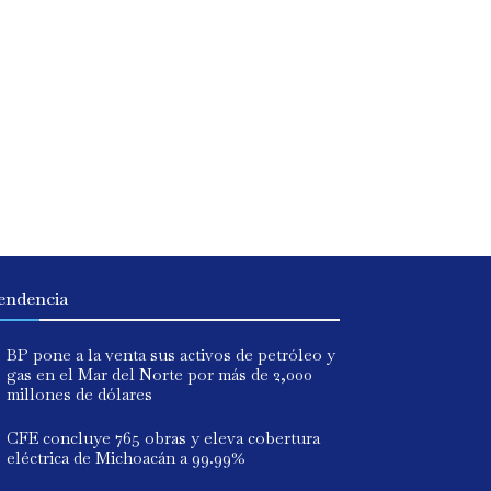
endencia
BP pone a la venta sus activos de petróleo y
gas en el Mar del Norte por más de 2,000
millones de dólares
CFE concluye 765 obras y eleva cobertura
eléctrica de Michoacán a 99.99%