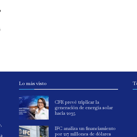
o
ó
Lo más visto
T
CFE prevé triplicar la
generación de energía solar
hacia 2035
o,
IFC analiza un financiamiento
por 217 millones de dólares
ia