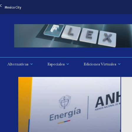
C
Mexico City
Alternativas
Especiales
Ediciones Virtuales