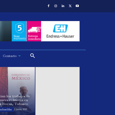
Contacto
cian los trabajos de
nueva refinería en
s Bocas, Tabasco
mbustibles
2 junio, 2019