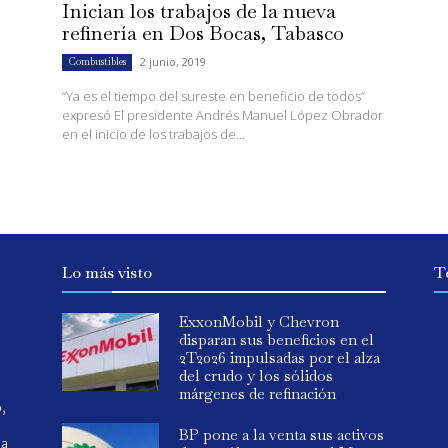
Inician los trabajos de la nueva
refinería en Dos Bocas, Tabasco
2 junio, 2019
Combustibles
“Ya es el tiempo del sureste en beneficio de todos”
expresó El presidente Andrés Manuel López Obrador
en el inicio de los trabajos de...
Lo más visto
T
ExxonMobil y Chevron
disparan sus beneficios en el
2T2026 impulsadas por el alza
del crudo y los sólidos
márgenes de refinación
o,
BP pone a la venta sus activos
ia