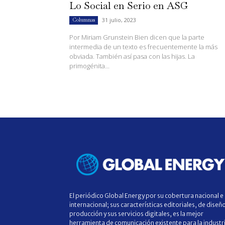
Lo Social en Serio en ASG
31 julio, 2023
Columnas
Por Miriam Grunstein Bien dicen que la parte
intermedia de un texto es frecuentemente la más
obviada. También así pasa con las hijas. La
primogénita...
El periódico Global Energy por su cobertura nacional e
internacional; sus características editoriales, de diseñ
producción y sus servicios digitales, es la mejor
herramienta de comunicación existente para la industr