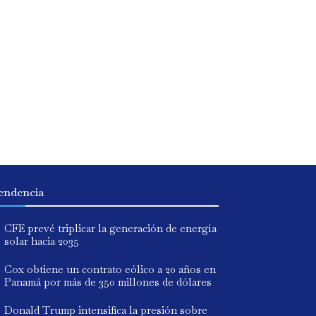
endencia
CFE prevé triplicar la generación de energía
solar hacia 2035
Cox obtiene un contrato eólico a 20 años en
Panamá por más de 350 millones de dólares
Donald Trump intensifica la presión sobre