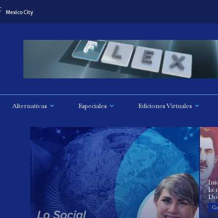
C
Mexico City
Alternativas
Especiales
Ediciones Virtuales
Ini
la 
Do
Co