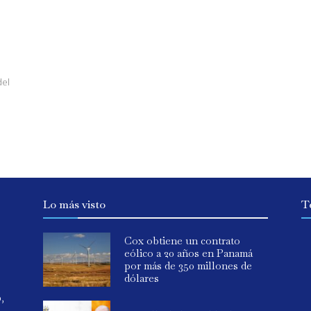
del
Lo más visto
T
Cox obtiene un contrato
eólico a 20 años en Panamá
por más de 350 millones de
dólares
o,