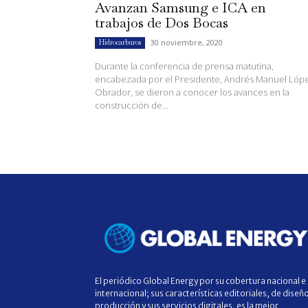
Avanzan Samsung e ICA en
trabajos de Dos Bocas
30 noviembre, 2020
Hidrocarburos
Durante la conferencia de prensa matutina,
encabezada por el Presidente, Andrés Manuel Lóp
Obrador, se dieron a conocer los avances en la
construcción de...
El periódico Global Energy por su cobertura nacional e
internacional; sus características editoriales, de diseñ
producción y sus servicios digitales, es la mejor