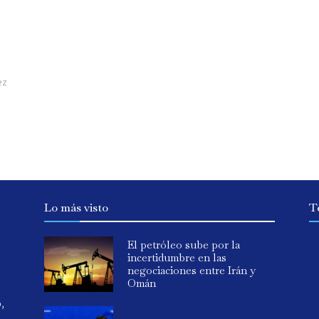
ez
Lo más visto
T
El petróleo sube por la
incertidumbre en las
negociaciones entre Irán y
Omán
o,