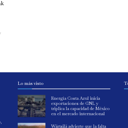
ak
y
Lo más visto
T
Energía Costa Azul inicia
exportaciones de GNL y
triplica la capacidad de México
en el mercado internacional
o,
Wärtsilä advierte que la falta