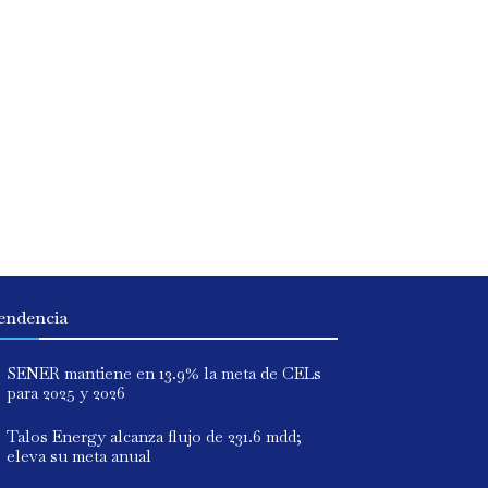
endencia
SENER mantiene en 13.9% la meta de CELs
para 2025 y 2026
Talos Energy alcanza flujo de 231.6 mdd;
eleva su meta anual