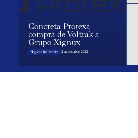
Concreta Protexa
compra de Voltrak a
Grupo Xignux
2 noviembre, 2022
Negocios Industriales