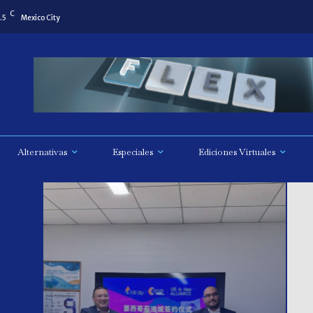
C
.5
Mexico City
Alternativas
Especiales
Ediciones Virtuales