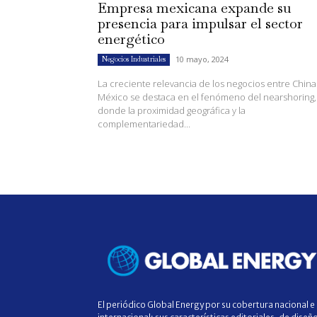
Empresa mexicana expande su
presencia para impulsar el sector
energético
10 mayo, 2024
Negocios Industriales
La creciente relevancia de los negocios entre China
México se destaca en el fenómeno del nearshoring,
donde la proximidad geográfica y la
complementariedad...
El periódico Global Energy por su cobertura nacional e