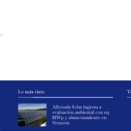
 y
Lo más visto
T
Alborada Solar ingresa a
evaluación ambiental con 123
MWp y almacenamiento en
Veracruz