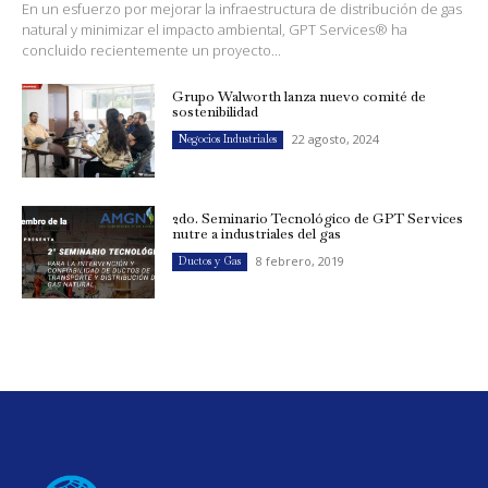
En un esfuerzo por mejorar la infraestructura de distribución de gas
natural y minimizar el impacto ambiental, GPT Services® ha
concluido recientemente un proyecto...
Grupo Walworth lanza nuevo comité de
sostenibilidad
22 agosto, 2024
Negocios Industriales
2do. Seminario Tecnológico de GPT Services
nutre a industriales del gas
8 febrero, 2019
Ductos y Gas