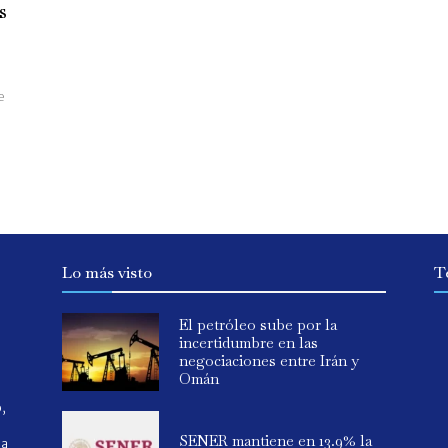
s
e
Lo más visto
T
El petróleo sube por la
incertidumbre en las
negociaciones entre Irán y
Omán
o,
SENER mantiene en 13.9% la
ia