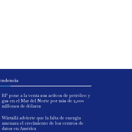
endencia
BP pone a la venta sus activos de petróleo y
gas en el Mar del Norte por más de 2,000
millones de dólares
Wärtsilä advierte que la falta de energía
amenaza el crecimiento de los centros de
datos en América