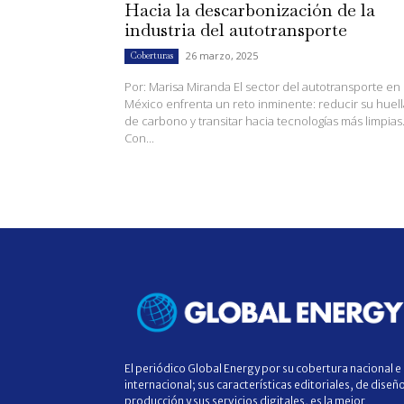
Hacia la descarbonización de la
industria del autotransporte
26 marzo, 2025
Coberturas
Por: Marisa Miranda El sector del autotransporte en
México enfrenta un reto inminente: reducir su huell
de carbono y transitar hacia tecnologías más limpias
Con...
El periódico Global Energy por su cobertura nacional e
internacional; sus características editoriales, de diseñ
producción y sus servicios digitales, es la mejor