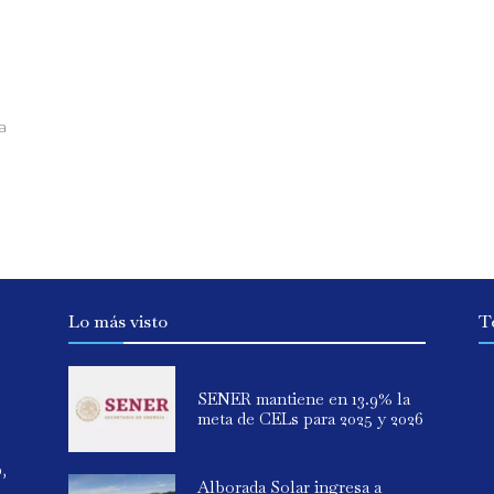
a
.
Lo más visto
T
SENER mantiene en 13.9% la
meta de CELs para 2025 y 2026
o,
Alborada Solar ingresa a