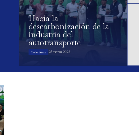
Hacia la
descarbonización de la
industria del
autotransporte
26 marzo, 2025
Coberturas