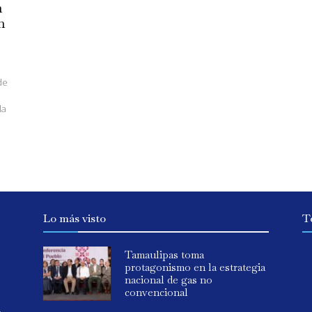
n
n
de
la
Lo más visto
T
Tamaulipas toma
protagonismo en la estrategia
nacional de gas no
convencional