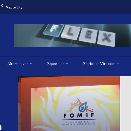
C
Mexico City
Alternativas
Especiales
Ediciones Virtuales
a