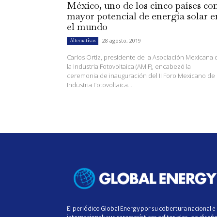
México, uno de los cinco países co
mayor potencial de energía solar e
el mundo
28 agosto, 2019
Alternativas
Carlos Ortiz, presidente de la Asociación Mexicana 
la Industria Fotovoltaica (AMIF), encabezó la
ceremonia de inauguración del II Foro Mexicano de 
Industria Fotovoltaica...
El periódico Global Energy por su cobertura nacional e