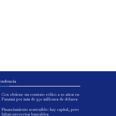
endencia
Cox obtiene un contrato eólico a 20 años en
Panamá por más de 350 millones de dólares
Financiamiento sostenible: hay capital, pero
faltan proyectos bancables