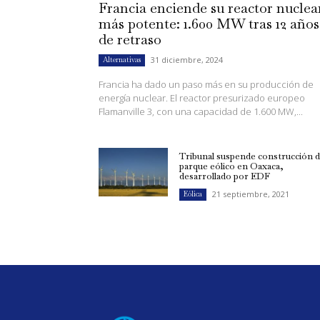
Francia enciende su reactor nuclea
más potente: 1.600 MW tras 12 años
de retraso
31 diciembre, 2024
Alternativas
Francia ha dado un paso más en su producción de
energía nuclear. El reactor presurizado europeo
Flamanville 3, con una capacidad de 1.600 MW,...
Tribunal suspende construcción 
parque eólico en Oaxaca,
desarrollado por EDF
21 septiembre, 2021
Eólica