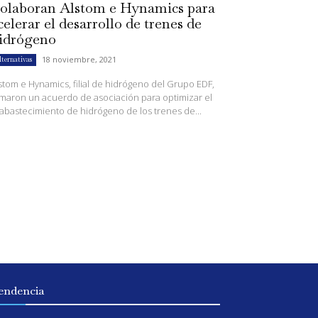
olaboran Alstom e Hynamics para
celerar el desarrollo de trenes de
idrógeno
18 noviembre, 2021
lternativas
stom e Hynamics, filial de hidrógeno del Grupo EDF,
rmaron un acuerdo de asociación para optimizar el
abastecimiento de hidrógeno de los trenes de...
endencia