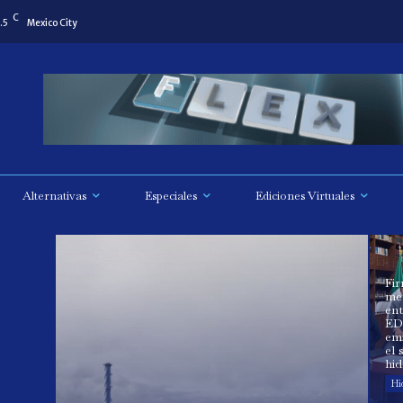
C
.5
Mexico City
Alternativas
Especiales
Ediciones Virtuales
Fi
me
en
EDF
em
el 
hi
Hi