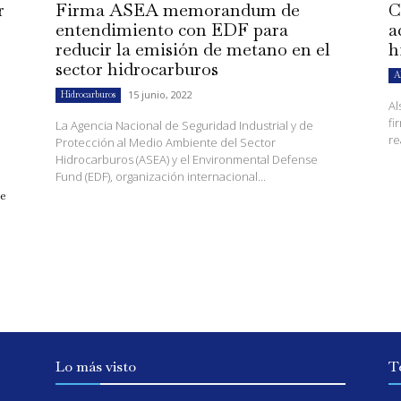
r
Firma ASEA memorandum de
C
entendimiento con EDF para
a
reducir la emisión de metano en el
h
sector hidrocarburos
A
15 junio, 2022
Hidrocarburos
Al
fi
La Agencia Nacional de Seguridad Industrial y de
re
Protección al Medio Ambiente del Sector
Hidrocarburos (ASEA) y el Environmental Defense
Fund (EDF), organización internacional...
de
Lo más visto
T