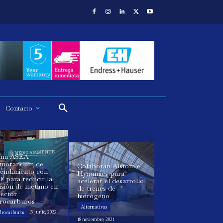
Contacto
rma ASEA
morandum de
Colaboran Alstom e
tendimiento con
Hynamics para
 para reducir la
acelerar el desarrollo
isión de metano en
de trenes de
sector
hidrógeno
drocarburos
Alternativas
drocarburos
15 junio, 2022
18 noviembre, 2021