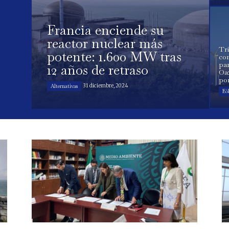
Francia enciende su
reactor nuclear más
Tr
potente: 1.600 MW tras
con
par
12 años de retraso
Oa
po
31 diciembre, 2024
Alternativas
Eól