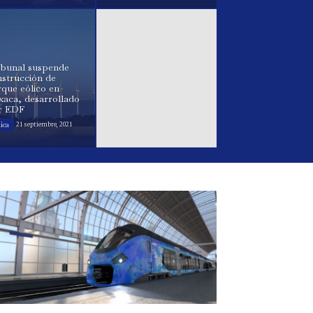
ibunal suspende
strucción de
que eólico en
xaca, desarrollado
r EDF
ica
21 septiembre, 2021