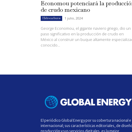
Economou potenciará la producci
de crudo mexicano
1 julio, 2024
Hidrocarburos
George Economou, el gigante naviero griego, dio un
paso significativo en la producción de crudo en
México al construir un buque altamente especializ
conocido...
El periódico Global Energy por su cobertura nacional e
internacional; sus características editoriales, de diseñ
producción y sus servicios digitales, es la mejor