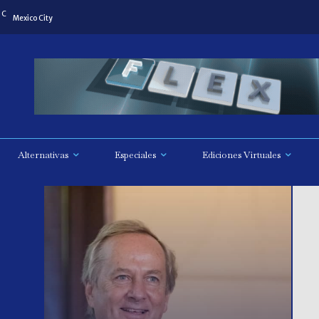
C
Mexico City
Alternativas
Especiales
Ediciones Virtuales