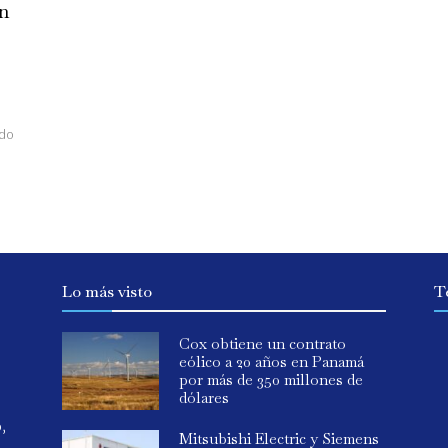
ón
ado
Lo más visto
T
Cox obtiene un contrato
eólico a 20 años en Panamá
por más de 350 millones de
dólares
o,
Mitsubishi Electric y Siemens