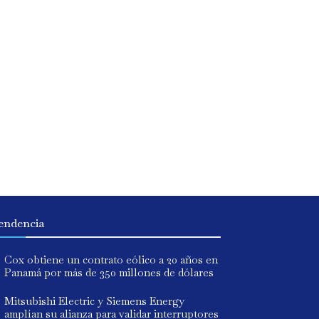
endencia
Cox obtiene un contrato eólico a 20 años en
Panamá por más de 350 millones de dólares
Mitsubishi Electric y Siemens Energy
amplían su alianza para validar interruptores