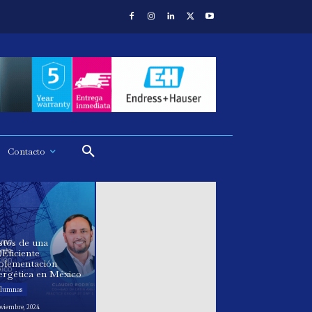
Contacto
stos de una
)Eficiente
plementación
ergética en México
lumnas
oviembre, 2024