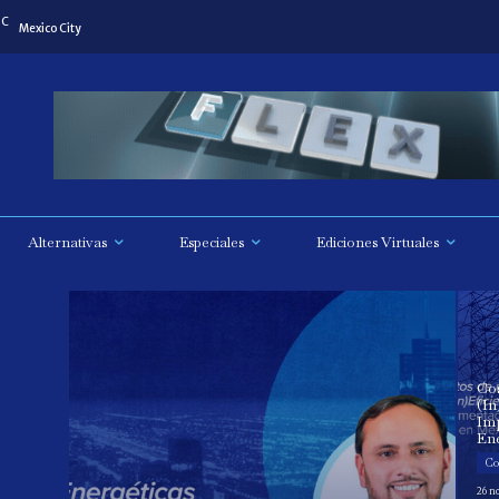
C
Mexico City
Alternativas
Especiales
Ediciones Virtuales
Co
(In
Im
En
Co
26 n