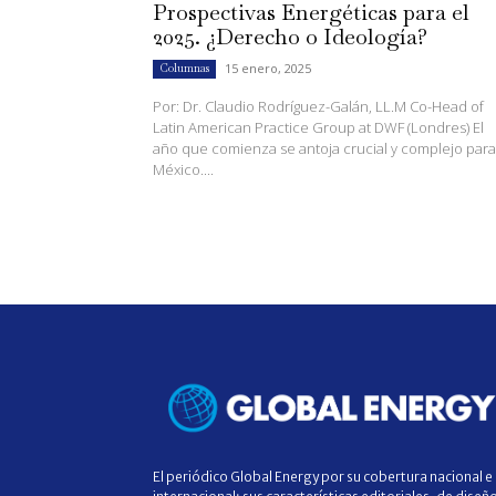
Prospectivas Energéticas para el
2025. ¿Derecho o Ideología?
15 enero, 2025
Columnas
Por: Dr. Claudio Rodríguez-Galán, LL.M Co-Head of
Latin American Practice Group at DWF (Londres) El
año que comienza se antoja crucial y complejo para
México....
El periódico Global Energy por su cobertura nacional e