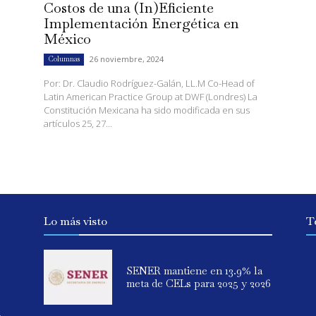
Costos de una (In)Eficiente
Implementación Energética en
México
26 noviembre, 2024
Columnas
Por: Dr. Claudio Rodríguez-Galán, LL.M Co-Head of
Latin American Practice Group at DWF (Londres) La
Constitución Mexicana ha sido modificada en sus
artículos 25, 27...
Lo más visto
T
SENER mantiene en 13.9% la
meta de CELs para 2025 y 2026