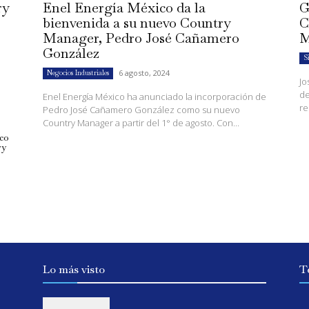
ry
Enel Energía México da la
G
bienvenida a su nuevo Country
C
Manager, Pedro José Cañamero
González
S
6 agosto, 2024
Negocios Industriales
Jo
de
Enel Energía México ha anunciado la incorporación de
re
Pedro José Cañamero González como su nuevo
Country Manager a partir del 1° de agosto. Con...
co
ry
Lo más visto
T