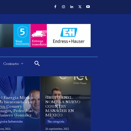
Contacto
el Energía México
GRUPO ENEL
la bienvenida a su
NOMBRA NUEVO
evo Country
COUNTRY
nager, Pedro José
MANAGER EN
ñamero González
MÉXICO
ocios Industriales
Sin categoría
sto, 2024
26 septiembre, 2022