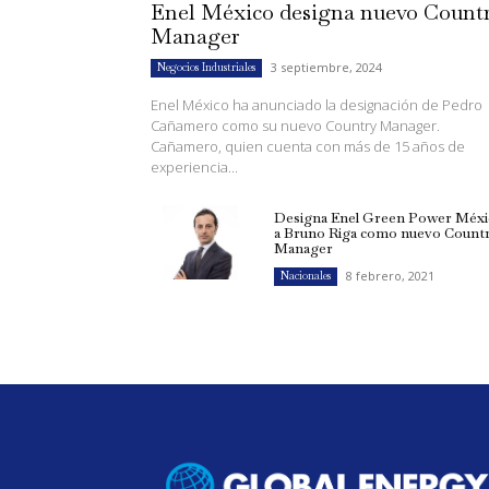
Enel México designa nuevo Count
Manager
3 septiembre, 2024
Negocios Industriales
Enel México ha anunciado la designación de Pedro
Cañamero como su nuevo Country Manager.
Cañamero, quien cuenta con más de 15 años de
experiencia...
Designa Enel Green Power Méxi
a Bruno Riga como nuevo Count
Manager
8 febrero, 2021
Nacionales