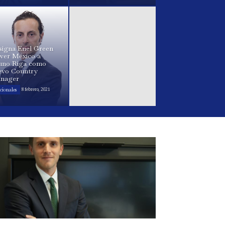
signa Enel Green
wer México a
uno Riga como
evo Country
nager
cionales
8 febrero, 2021