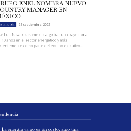
RUPO ENEL NOMBRA NUEVO
OUNTRY MANAGER EN
MÉXICO
26 septiembre, 2022
in categoría
sé Luis Navarro asume el cargo tras una trayectoria
 10 años en el sector energético y más
cientemente como parte del equipo ejecutivo...
endencia
La energía ya no es un costo, sino una