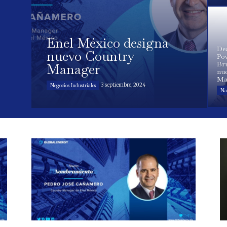
Enel México designa
De
nuevo Country
Po
Br
Manager
nu
Ma
3 septiembre, 2024
Negocios Industriales
Na