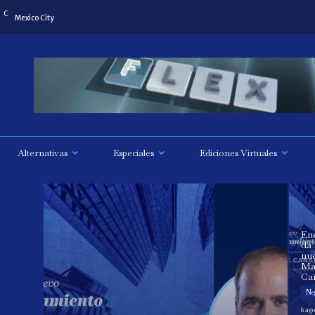
C
Mexico City
Alternativas
Especiales
Ediciones Virtuales
En
da 
nu
Ma
Ca
Neg
6 ago