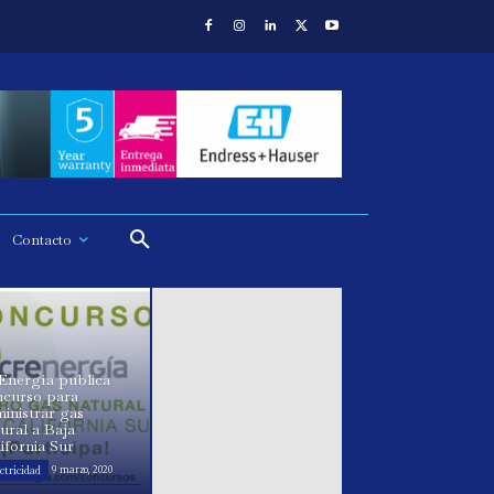
Contacto
Energía publica
ncurso para
inistrar gas
ural a Baja
ifornia Sur
ctricidad
9 marzo, 2020