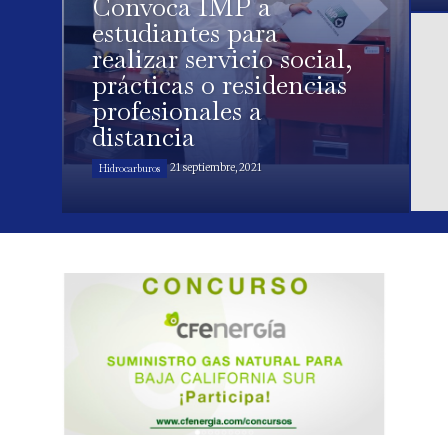
Convoca IMP a
estudiantes para
realizar servicio social,
prácticas o residencias
profesionales a
distancia
21 septiembre, 2021
Hidrocarburos