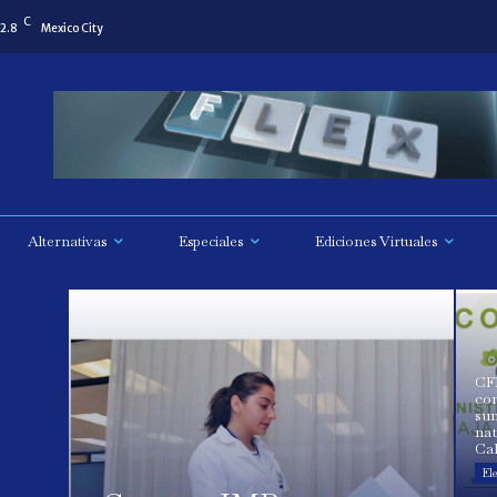
C
2.8
Mexico City
Alternativas
Especiales
Ediciones Virtuales
CF
co
sum
nat
Cal
Ele