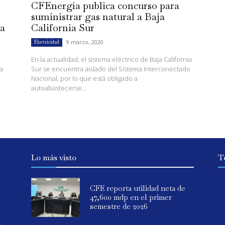
CFEnergía publica concurso para
suministrar gas natural a Baja
ia
California Sur
9 marzo, 2020
Electricidad
En la actualidad, el sistema eléctrico de Baja California
a
Sur se encuentra aislado del Sistema Interconectado
Nacional, por lo que está obligado a
autoabastecerse...
Lo más visto
T
CFE reporta utilidad neta de
47,600 mdp en el primer
semestre de 2026