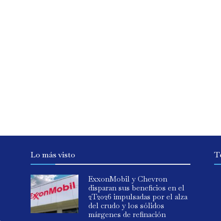
Lo más visto
T
ExxonMobil y Chevron
disparan sus beneficios en el
2T2026 impulsadas por el alza
del crudo y los sólidos
márgenes de refinación