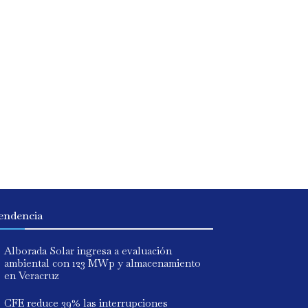
endencia
Alborada Solar ingresa a evaluación
ambiental con 123 MWp y almacenamiento
en Veracruz
CFE reduce 39% las interrupciones