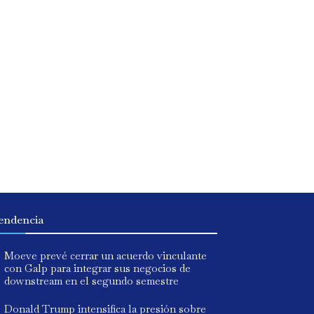
endencia
Moeve prevé cerrar un acuerdo vinculante
con Galp para integrar sus negocios de
downstream en el segundo semestre
Donald Trump intensifica la presión sobre