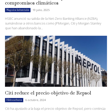
compromisos climáticos
19 julio, 2025
Negocios Industriales
HSBC anunció su salida de la Net-Zero Banking Alliance (NZBA),
sumándose a otros bancos como JPMorgan, Citi y Morgan Stanley
que han abandonado la...
Citi reduce el precio objetivo de Repsol
6 octubre, 2024
Hidrocarburos
Citi ha ajustado a la baja el precio objetivo de Repsol, pero continúa