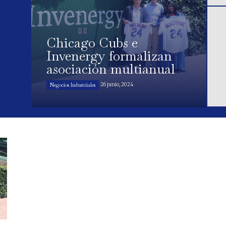
Chicago Cubs e
Invenergy formalizan
asociación multianual
26 junio, 2024
Negocios Industriales