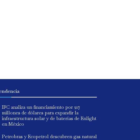
endencia
IFC analiza un financiamiento por 217
millones de dólares para expandir la
infraestructura solar y de baterías de Enlight
en México
Petrobras y Ecopetrol descubren gas natural