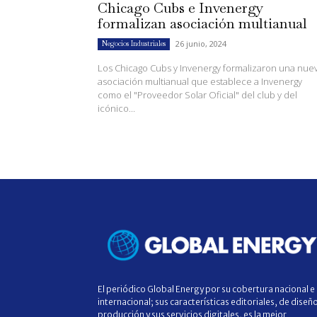
Chicago Cubs e Invenergy
formalizan asociación multianual
26 junio, 2024
Negocios Industriales
Los Chicago Cubs y Invenergy formalizaron una nue
asociación multianual que establece a Invenergy
como el "Proveedor Solar Oficial" del club y del
icónico...
El periódico Global Energy por su cobertura nacional e
internacional; sus características editoriales, de diseñ
producción y sus servicios digitales, es la mejor