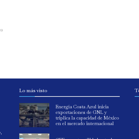
va
Lo más visto
T
Energía Costa Azul inicia
exportaciones de GNL y
triplica la capacidad de México
en el mercado internacional
o,