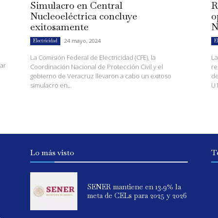
Simulacro en Central
R
Nucleoeléctrica concluye
o
exitosamente
N
24 mayo, 2024
Electricidad
E
La Comisión Federal de Electricidad (CFE), la
La
ar
Coordinación Nacional de Protección Civil y el
re
gobierno de Veracruz llevaron a cabo un exitoso
de
simulacro en...
U1)
Lo más visto
T
SENER mantiene en 13.9% la
meta de CELs para 2025 y 2026