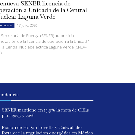
enueva SENER licencia de
peración a Unidad 1 de la Central
uclear Laguna Verde
17 julio, 2020
lectricidad
 Secretaría de Energía (SENER) autorizó la
novación de la licencia de operación a la Unidad 1
 la Central Nucleoeléctrica Laguna Verde (CNLV-
....
endencia
SENER mantiene en 13.9% la meta de CELs
para 2025 y 2026
Fusión de Hogan Lovells y Cadwalader
fortalece la regulación energética en México