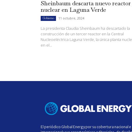
Sheinbaum descarta nuevo reactor
nuclear en Laguna Verde
11 octubre, 2024
Gobierno
La presidenta Claudia Sheinbaum ha descartado la
construcción de un tercer reactor en la Central
Nucleoeléctrica Laguna Verde, la única planta nucle
en el...
El periódico Global Energy por su cobertura nacional e