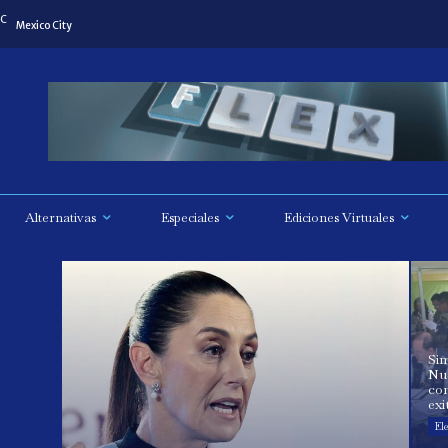
C
Mexico City
Alternativas
Especiales
Ediciones Virtuales
Sim
Nuc
co
ex
Ele