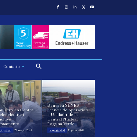
Contacto
Renueva SENER
ulacro en Central
licencia de operación
leoeléctrica
a Unidad 1 de la
ncluye
Central Nuclear
itosamente
Laguna Verde
ctricidad
Electricidad
24 mayo, 2024
17 julio, 2020