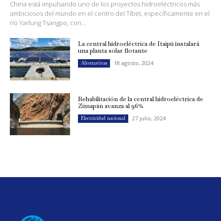
China está impulsando uno de los proyectos hidroeléctricos más
ambiciosos del mundo en el centro del Tíbet, específicamente en el
río Yarlung Tsangpo, con...
La central hidroeléctrica de Itaipú instalará
una planta solar flotante
18 agosto, 2024
Alternativas
Rehabilitación de la central hidroeléctrica de
Zimapán avanza al 96%
27 julio, 2024
Electricidad nacional