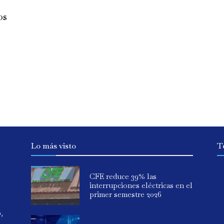
os
Lo más visto
T
CFE reduce 39% las
interrupciones eléctricas en el
primer semestre 2026
o,