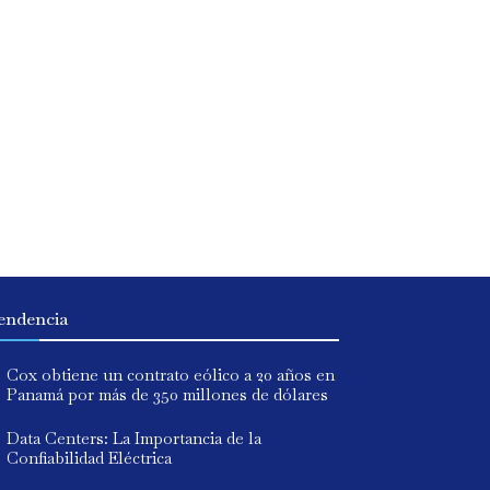
endencia
Cox obtiene un contrato eólico a 20 años en
Panamá por más de 350 millones de dólares
Data Centers: La Importancia de la
Confiabilidad Eléctrica