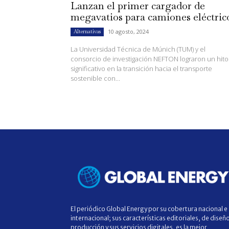
Lanzan el primer cargador de
megavatios para camiones eléctric
10 agosto, 2024
Alternativas
La Universidad Técnica de Múnich (TUM) y el
consorcio de investigación NEFTON lograron un hito
significativo en la transición hacia el transporte
sostenible con...
El periódico Global Energy por su cobertura nacional e
internacional; sus características editoriales, de diseñ
producción y sus servicios digitales, es la mejor