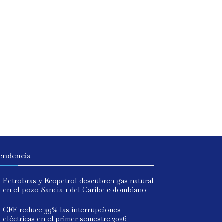
endencia
Petrobras y Ecopetrol descubren gas natural
en el pozo Sandía-1 del Caribe colombiano
CFE reduce 39% las interrupciones
eléctricas en el primer semestre 2026