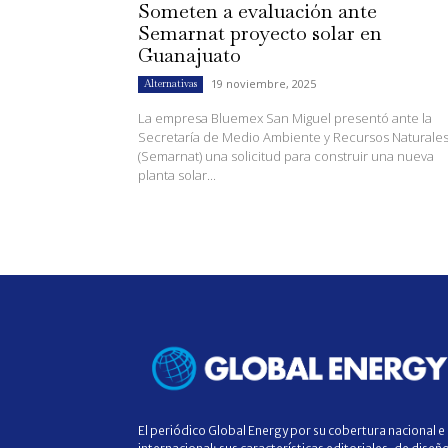
Someten a evaluación ante
Semarnat proyecto solar en
Guanajuato
19 noviembre, 2025
Alternativas
La empresa Bluemex San Miguel presentó ante la
Secretaría de Medio Ambiente y Recursos Naturale
(Semarnat) una solicitud para construir una nueva
planta solar...
El periódico Global Energy por su cobertura nacional e