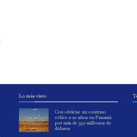
s
Lo más visto
T
Cox obtiene un contrato
eólico a 20 años en Panamá
por más de 350 millones de
dólares