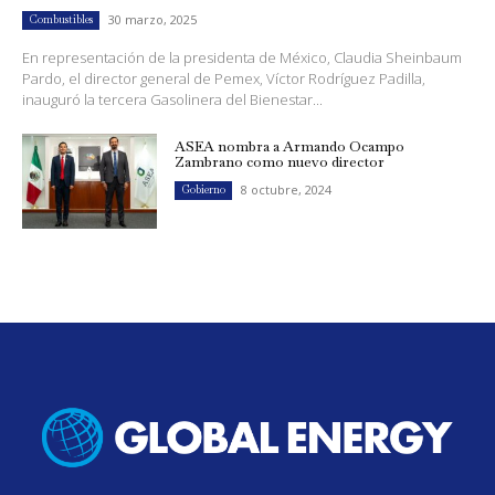
30 marzo, 2025
Combustibles
En representación de la presidenta de México, Claudia Sheinbaum
Pardo, el director general de Pemex, Víctor Rodríguez Padilla,
inauguró la tercera Gasolinera del Bienestar...
ASEA nombra a Armando Ocampo
Zambrano como nuevo director
8 octubre, 2024
Gobierno