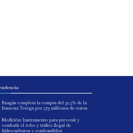
endencia
Enagás completa la compra del 31.5% de la
francesa Teréga por 573 millones de euros
Medición: Instrumento para prevenir y
combatir el robo y tráfico ilegal de
hidrocarburos y combustibles