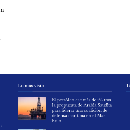
en
e
e
Lo más visto
T
El petróleo cae más de 1% tras
la propuesta de Arabia Saudita
para liderar una coalición de
defensa marítima en el Mar
Rojo
o,