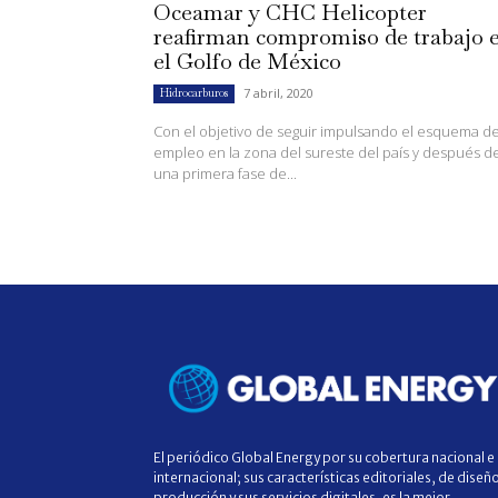
Oceamar y CHC Helicopter
reafirman compromiso de trabajo 
el Golfo de México
7 abril, 2020
Hidrocarburos
Con el objetivo de seguir impulsando el esquema d
empleo en la zona del sureste del país y después d
una primera fase de...
El periódico Global Energy por su cobertura nacional e
internacional; sus características editoriales, de diseñ
producción y sus servicios digitales, es la mejor