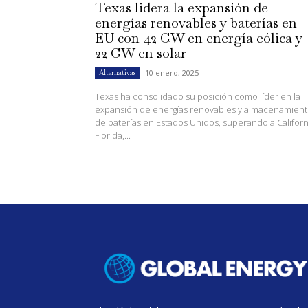
Texas lidera la expansión de
energías renovables y baterías en
EU con 42 GW en energía eólica y
22 GW en solar
10 enero, 2025
Alternativas
Texas ha consolidado su posición como líder en la
expansión de energías renovables y almacenamien
de baterías en Estados Unidos, superando a Californ
Florida,...