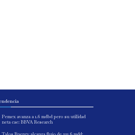
endencia
Pemex avanza a 1.6 mdbd pero su utilidad
neta cae: BBVA Research
Talos Energy alcanza flujo de 231.6 mdd;