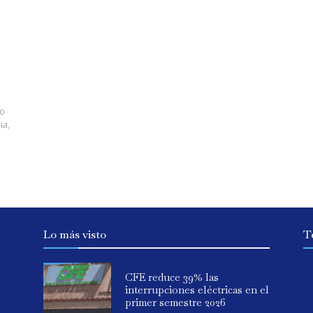
to
ia,
Lo más visto
T
CFE reduce 39% las
interrupciones eléctricas en el
primer semestre 2026