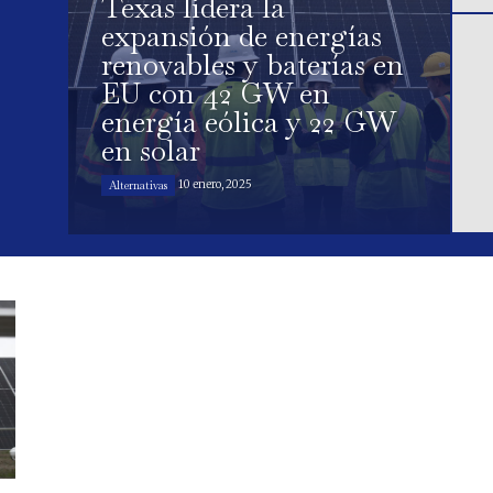
Texas lidera la
expansión de energías
renovables y baterías en
EU con 42 GW en
energía eólica y 22 GW
en solar
10 enero, 2025
Alternativas