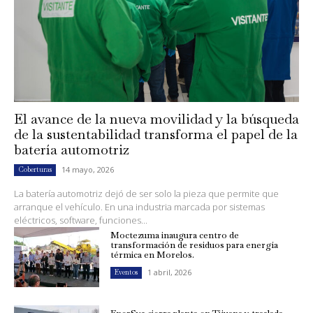
El avance de la nueva movilidad y la búsqueda
de la sustentabilidad transforma el papel de la
batería automotriz
14 mayo, 2026
Coberturas
La batería automotriz dejó de ser solo la pieza que permite que
arranque el vehículo. En una industria marcada por sistemas
eléctricos, software, funciones...
Moctezuma inaugura centro de
transformación de residuos para energía
térmica en Morelos.
1 abril, 2026
Eventos