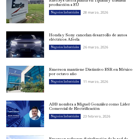
EnerSys cierra planta en Tijuana y traslada
producción a EU
28 marzo, 2026
Negocios Industriales
Honda y Sony cancelan desarrollo de autos
eléctricos Afeela
26 marzo, 2026
Negocios Industriales
Emerson mantiene Distintivo ESR en México
por octavo año
11 marzo, 2026
Negocios Industriales
ABB nombra a Miguel González como Líder
Comercial de Electrificación
23 febrero, 2026
Negocios Industriales
Emerson refuerza digitalización de la red de