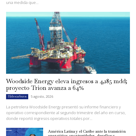
una medida que...
Woodside Energy eleva ingresos a 4,185 mdd;
proyecto Trion avanza a 64%
5 agosto, 2026
Hidrocarburos
La petrolera Woodside Energy presentó su informe financiero y
operativo correspondiente al segundo trimestre del año en curso,
donde reportó ingresos operativos totales por...
América Latina y el Caribe ante la transición
energética: oportunidades, desafíos y